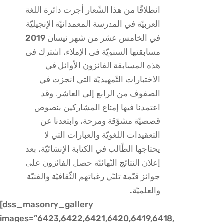
انطلاقًا من هذا الشّعار أجرت دائرة اللغة
العربيّة في المدرسة المعمدانيّة الإنجيليّة
في الخامس عشر من شهر نيسان 2019
مسابقتها السنويّة في الإملاء. اشترك في
هذه المسابقة الفائزون الأوائل في
الاختبارات التّمهيديّة التي انجزت في
الصفوف من الرابع إلى العاشر. وقد
اعتمدنا فيها إمتاع المشاركين بنصوص
قصصيّة مشوّقة ومرحة، وابتعدنا عن
التعقيدات اللغويّة والعبارات التي لا
يحتاجها الطّالب في الكتابة الإنشائيّة. بعد
إعلان النتائج النّهائيّة حصل الفائزون على
جوائز قيّمة تلبّي رغباتهم الثّقافيّة والفنيّة
والعلميّة.
[dss_masonry_gallery
images=”6423,6422,6421,6420,6419,6418,