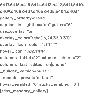
6417,6416,6415,6414,6413,6412,6411,6410,
6409,6408,6407,6406,6405,6404,6403″
gallery_orderby=”rand”
caption_in_lightbox=”on” gutter=”6″
use_overlay=”on”
overlay_color=”rgba(16,24,32,0.39)”
overlay_icon_color=”#ffffff”
hover_icon=”%%51%%”
columns_tablet=”2″ columns_phone=”2″
columns_last_edited=”on|phone”
_builder_version=”4.9.2″
_module_preset=”default”
hover_enabled=”0″ sticky_enabled=”0″]
[/dss_masonry_gallery]